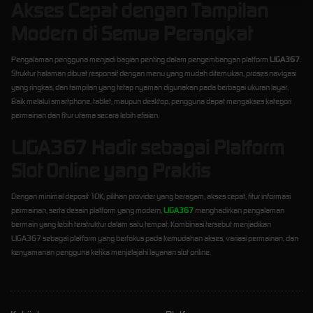
Akses Cepat dengan Tampilan
Modern di Semua Perangkat
Pengalaman pengguna menjadi bagian penting dalam pengembangan platform
LIGA367
.
Struktur halaman dibuat responsif dengan menu yang mudah ditemukan, proses navigasi
yang ringkas, dan tampilan yang tetap nyaman digunakan pada berbagai ukuran layar.
Baik melalui smartphone, tablet, maupun desktop, pengguna dapat mengakses kategori
permainan dan fitur utama secara lebih efisien.
LIGA367 Hadir sebagai Platform
Slot Online yang Praktis
Dengan minimal deposit 10K, pilihan provider yang beragam, akses cepat, fitur informasi
permainan, serta desain platform yang modern,
LIGA367
menghadirkan pengalaman
bermain yang lebih terstruktur dalam satu tempat. Kombinasi tersebut menjadikan
LIGA367 sebagai platform yang berfokus pada kemudahan akses, variasi permainan, dan
kenyamanan pengguna ketika menjelajahi layanan slot online.