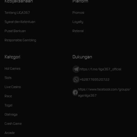
Kebijaksanaan
Platform
Tentang LIGA367
Promosi
Syarat dan Ketentuan
Loyalty
Pusat Bantuan
Referral
Responsible Gambling
Kategori
Dukungan
Hot Games
https://t.me/liga367_official
Slots
+6287769520722
Live Casino
https://www.facebook.com/groups/
agenliga367
Race
Togel
Olahraga
Crash Game
Arcade