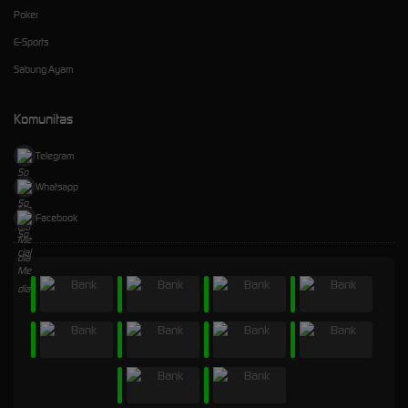
Poker
E-Sports
Sabung Ayam
Komunitas
Telegram
Whatsapp
Facebook