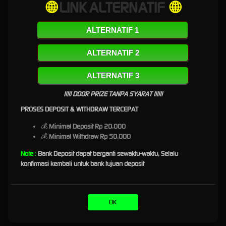
🌐
LINK ALTERNATIF
🌐
transaksi juga dibuat sederhana sehingga pengguna dapat lebih mudah melakukan
deposit, mengecek saldo, hingga mengakses permainan yang tersedia pada satu sistem.
ALTERNATIF 1
Provider Lengkap dengan Variasi
Game yang Terus Berkembang
ALTERNATIF 2
LIGA367
menggabungkan berbagai provider slot online dengan koleksi game yang
ALTERNATIF 3
memiliki tema, mekanisme, volatilitas, serta fitur permainan yang beragam. Pengguna
dapat menjelajahi pilihan game klasik hingga rilisan dengan desain modern tanpa harus
!!!!! DOOR PRIZE TANPA SYARAT !!!!!!
berpindah platform. Ketersediaan banyak provider juga memberikan pilihan yang lebih luas
PROSES DEPOSIT & WITHDRAW TERCEPAT
bagi pengguna untuk menemukan permainan sesuai gaya dan preferensi mereka.
💰
Minimal Deposit Rp 20.000
Fitur Winrate untuk Membantu
💰
Minimal Withdraw Rp 50.000
Menjelajahi Pilihan Game
Note :
Bank Deposit dapat berganti sewaktu-waktu, Selalu
konfirmasi kembali untuk bank tujuan deposit
Selain menyediakan koleksi permainan yang beragam,
LIGA367
menghadirkan informasi
dan fitur terkait winrate sebagai salah satu referensi untuk membantu pengguna
menjelajahi game yang tersedia. Informasi tersebut dapat digunakan untuk
membandingkan pilihan permainan, namun hasil setiap sesi tetap bergantung pada
OK
mekanisme masing-masing game dan tidak dapat menjamin hasil kemenangan tertentu.