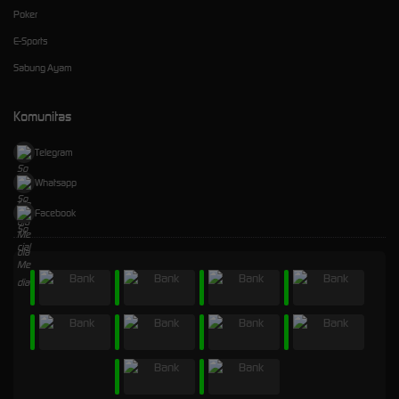
Poker
E-Sports
Sabung Ayam
Komunitas
Telegram
Whatsapp
Facebook