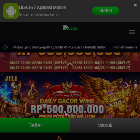
×
LIGA367 Aplikasi Mobile
UNDUH
boe****wa Berhasil Withdraw IDR 1.112.000
Jangan tampilkan lagi hari ini
88 APK Mobile yang dilengkapi KingSlot99 RTP Live serta Ratu99 Daftar
Pemeliharaan Terjadw
Daftar
Masuk