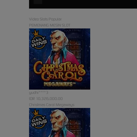
Video Slots Popular
PEMENANG MESIN SLOT
yudhi****3
IDR
10,326,000.00
Christmas Carol Megaways