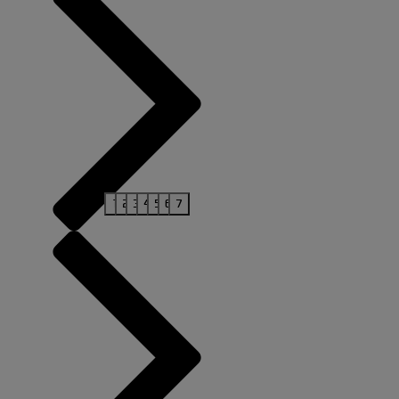
1
2
3
4
5
6
7