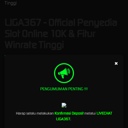
Tinggi
LIGA367 - Official Penyedia
Slot Online 10K & Fitur
Winrate Tinggi
LIGA367
merupakan official slot online dengan minimal deposit 10K yang menghadirkan
×
beragam pilihan permainan dari berbagai provider dalam satu platform. Sistemnya
dikembangkan dengan akses yang cepat, navigasi sederhana, serta tampilan modern agar
pengguna dapat menjelajahi kategori game dan berbagai fitur yang tersedia dengan lebih
praktis melalui perangkat mobile maupun desktop.
PENGUMUMAN PENTING !!!
Mulai Akses Slot Online dengan
Minimal Deposit 10K
Salah satu konsep yang ditawarkan
LIGA367
adalah akses permainan dengan minimal
Harap selalu melakukan
Konfirmasi Deposit
melalui
LIVECHAT
deposit mulai dari 10K. Nominal awal yang relatif terjangkau memberikan fleksibilitas bagi
LIGA367
.
pengguna dalam mengatur aktivitas bermain sesuai kebutuhan masing-masing. Proses