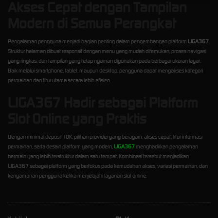
Akses Cepat dengan Tampilan
Modern di Semua Perangkat
Pengalaman pengguna menjadi bagian penting dalam pengembangan platform
LIGA367
.
Struktur halaman dibuat responsif dengan menu yang mudah ditemukan, proses navigasi
yang ringkas, dan tampilan yang tetap nyaman digunakan pada berbagai ukuran layar.
Baik melalui smartphone, tablet, maupun desktop, pengguna dapat mengakses kategori
permainan dan fitur utama secara lebih efisien.
LIGA367 Hadir sebagai Platform
Slot Online yang Praktis
Dengan minimal deposit 10K, pilihan provider yang beragam, akses cepat, fitur informasi
permainan, serta desain platform yang modern,
LIGA367
menghadirkan pengalaman
bermain yang lebih terstruktur dalam satu tempat. Kombinasi tersebut menjadikan
LIGA367 sebagai platform yang berfokus pada kemudahan akses, variasi permainan, dan
kenyamanan pengguna ketika menjelajahi layanan slot online.