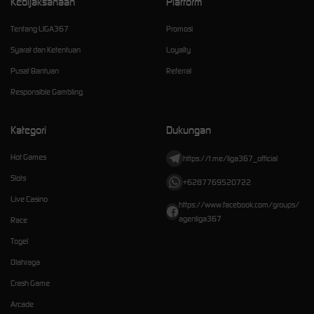
Kebijaksanaan
Platform
Tentang LIGA367
Promosi
Syarat dan Ketentuan
Loyalty
Pusat Bantuan
Referral
Responsible Gambling
Kategori
Dukungan
Hot Games
https://t.me/liga367_official
Slots
+6287769520722
Live Casino
https://www.facebook.com/groups/
agenliga367
Race
Togel
Olahraga
Crash Game
Arcade