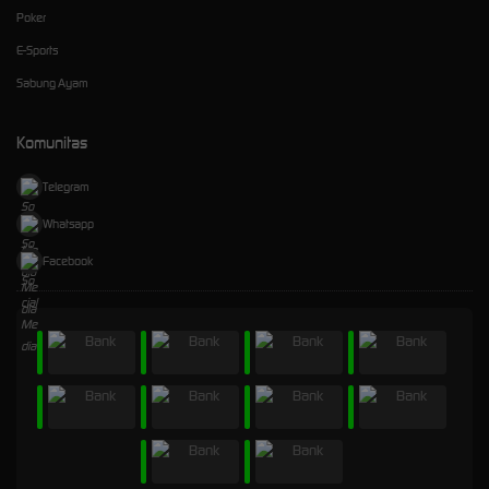
Poker
E-Sports
Sabung Ayam
Komunitas
Telegram
Whatsapp
Facebook