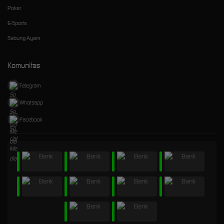
Poker
E-Sports
Sabung Ayam
Komunitas
Telegram
Whatsapp
Facebook