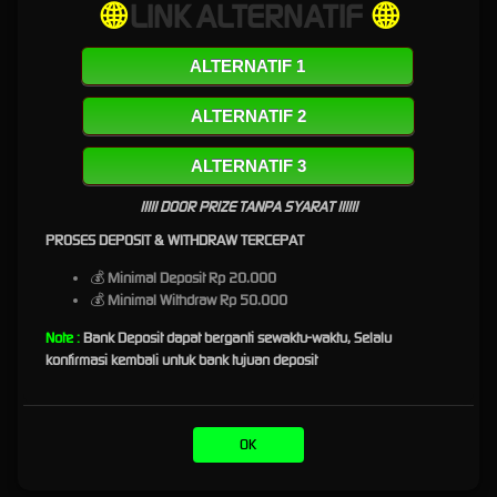
🌐
LINK ALTERNATIF
🌐
transaksi juga dibuat sederhana sehingga pengguna dapat lebih mudah melakukan
deposit, mengecek saldo, hingga mengakses permainan yang tersedia pada satu sistem.
ALTERNATIF 1
Provider Lengkap dengan Variasi
Game yang Terus Berkembang
ALTERNATIF 2
LIGA367
menggabungkan berbagai provider slot online dengan koleksi game yang
ALTERNATIF 3
memiliki tema, mekanisme, volatilitas, serta fitur permainan yang beragam. Pengguna
dapat menjelajahi pilihan game klasik hingga rilisan dengan desain modern tanpa harus
!!!!! DOOR PRIZE TANPA SYARAT !!!!!!
berpindah platform. Ketersediaan banyak provider juga memberikan pilihan yang lebih luas
PROSES DEPOSIT & WITHDRAW TERCEPAT
bagi pengguna untuk menemukan permainan sesuai gaya dan preferensi mereka.
💰
Minimal Deposit Rp 20.000
Fitur Winrate untuk Membantu
💰
Minimal Withdraw Rp 50.000
Menjelajahi Pilihan Game
Note :
Bank Deposit dapat berganti sewaktu-waktu, Selalu
konfirmasi kembali untuk bank tujuan deposit
Selain menyediakan koleksi permainan yang beragam,
LIGA367
menghadirkan informasi
dan fitur terkait winrate sebagai salah satu referensi untuk membantu pengguna
menjelajahi game yang tersedia. Informasi tersebut dapat digunakan untuk
membandingkan pilihan permainan, namun hasil setiap sesi tetap bergantung pada
OK
mekanisme masing-masing game dan tidak dapat menjamin hasil kemenangan tertentu.