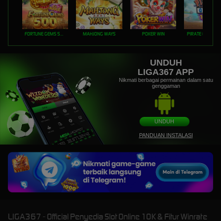
FORTUNE GEMS 500
MAHJONG WAYS
POKER WIN
PIRATE QUEST 1
UNDUH
LIGA367 APP
Nikmati berbagai permainan dalam satu
genggaman
UNDUH
PANDUAN INSTALASI
LIGA367 - Official Penyedia Slot Online 10K & Fitur Winrate