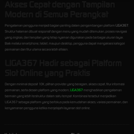
Akses Cepat dengan Tampilan
Modern di Semua Perangkat
Pengalaman pengguna menjadi bagian penting dalam pengembangan platform
LIGA367
.
Struktur halaman dibuat responsif dengan menu yang mudah ditemukan, proses navigasi
yang ringkas, dan tampilan yang tetap nyaman digunakan pada berbagai ukuran layar.
Baik melalui smartphone, tablet, maupun desktop, pengguna dapat mengakses kategori
permainan dan fitur utama secara lebih efisien.
LIGA367 Hadir sebagai Platform
Slot Online yang Praktis
Dengan minimal deposit 10K, pilihan provider yang beragam, akses cepat, fitur informasi
permainan, serta desain platform yang modern,
LIGA367
menghadirkan pengalaman
bermain yang lebih terstruktur dalam satu tempat. Kombinasi tersebut menjadikan
LIGA367 sebagai platform yang berfokus pada kemudahan akses, variasi permainan, dan
kenyamanan pengguna ketika menjelajahi layanan slot online.