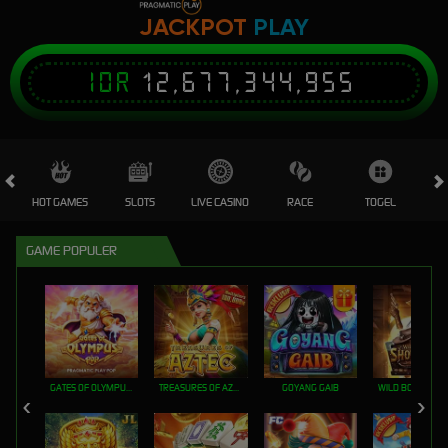
JACKPOT
PLAY
IDR
12,677,344,955
HOT GAMES
SLOTS
LIVE CASINO
RACE
TOGEL
OL
GAME POPULER
GATES OF OLYMPUS POP
TREASURES OF AZTEC
GOYANG GAIB