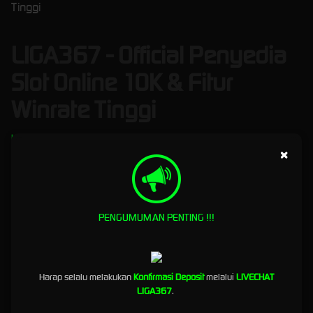
Tinggi
LIGA367 - Official Penyedia
Slot Online 10K & Fitur
Winrate Tinggi
LIGA367
merupakan official slot online dengan minimal deposit 10K yang menghadirkan
×
beragam pilihan permainan dari berbagai provider dalam satu platform. Sistemnya
dikembangkan dengan akses yang cepat, navigasi sederhana, serta tampilan modern agar
pengguna dapat menjelajahi kategori game dan berbagai fitur yang tersedia dengan lebih
praktis melalui perangkat mobile maupun desktop.
PENGUMUMAN PENTING !!!
Mulai Akses Slot Online dengan
Minimal Deposit 10K
Salah satu konsep yang ditawarkan
LIGA367
adalah akses permainan dengan minimal
Harap selalu melakukan
Konfirmasi Deposit
melalui
LIVECHAT
deposit mulai dari 10K. Nominal awal yang relatif terjangkau memberikan fleksibilitas bagi
LIGA367
.
pengguna dalam mengatur aktivitas bermain sesuai kebutuhan masing-masing. Proses