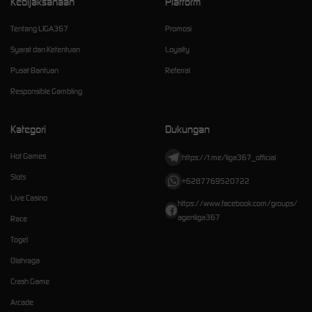
Kebijaksanaan
Platform
Tentang LIGA367
Promosi
Syarat dan Ketentuan
Loyalty
Pusat Bantuan
Referral
Responsible Gambling
Kategori
Dukungan
Hot Games
https://t.me/liga367_official
Slots
+6287769520722
Live Casino
https://www.facebook.com/groups/
agenliga367
Race
Togel
Olahraga
Crash Game
Arcade