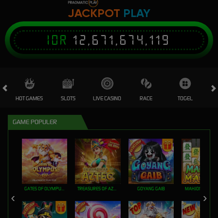
JACKPOT
PLAY
IDR
12,671,674,119
HOT GAMES
SLOTS
LIVE CASINO
RACE
TOGEL
OL
GAME POPULER
GATES OF OLYMPUS POP
TREASURES OF AZTEC
GOYANG GAIB
MAHJONG MAX