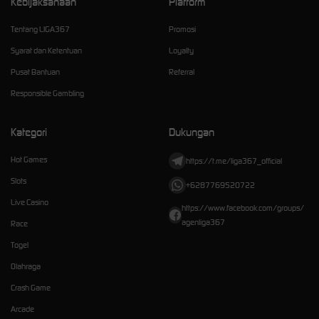
Kebijaksanaan
Platform
Tentang LIGA367
Promosi
Syarat dan Ketentuan
Loyalty
Pusat Bantuan
Referral
Responsible Gambling
Kategori
Dukungan
Hot Games
https://t.me/liga367_official
Slots
+6287769520722
Live Casino
https://www.facebook.com/groups/
agenliga367
Race
Togel
Olahraga
Crash Game
Arcade