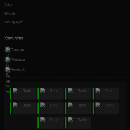
Poker
E-Sports
Sabung Ayam
Komunitas
Telegram
Whatsapp
Facebook