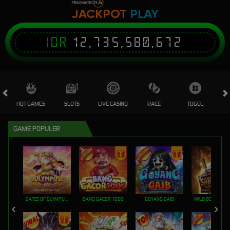
JACKPOT
PLAY
IDR
12,735,580,672
HOT GAMES
SLOTS
LIVE CASINO
RACE
TOGEL
OL
GAME POPULER
GATES OF OLYMPUS POP
BANG GACOR 1000
GOYANG GAIB