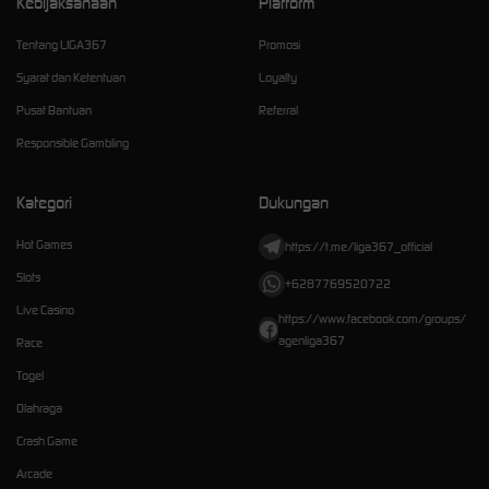
Kebijaksanaan
Platform
Tentang LIGA367
Promosi
Syarat dan Ketentuan
Loyalty
Pusat Bantuan
Referral
Responsible Gambling
Kategori
Dukungan
Hot Games
https://t.me/liga367_official
Slots
+6287769520722
Live Casino
https://www.facebook.com/groups/
agenliga367
Race
Togel
Olahraga
Crash Game
Arcade