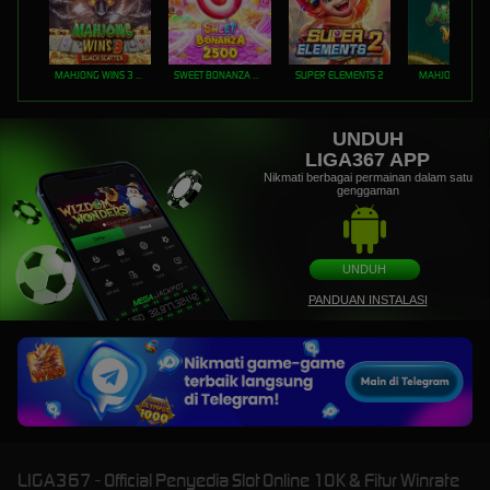
MAHJONG WINS 3 – BLACK SCATTER
SWEET BONANZA 2500
SUPER ELEMENTS 2
MAHJONG WAYS
UNDUH
LIGA367 APP
Nikmati berbagai permainan dalam satu
genggaman
UNDUH
PANDUAN INSTALASI
LIGA367 - Official Penyedia Slot Online 10K & Fitur Winrate