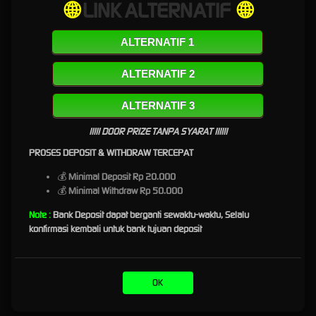
🌐
LINK ALTERNATIF
🌐
transaksi juga dibuat sederhana sehingga pengguna dapat lebih mudah melakukan
deposit, mengecek saldo, hingga mengakses permainan yang tersedia pada satu sistem.
ALTERNATIF 1
Provider Lengkap dengan Variasi
Game yang Terus Berkembang
ALTERNATIF 2
LIGA367
menggabungkan berbagai provider slot online dengan koleksi game yang
ALTERNATIF 3
memiliki tema, mekanisme, volatilitas, serta fitur permainan yang beragam. Pengguna
dapat menjelajahi pilihan game klasik hingga rilisan dengan desain modern tanpa harus
!!!!! DOOR PRIZE TANPA SYARAT !!!!!!
berpindah platform. Ketersediaan banyak provider juga memberikan pilihan yang lebih luas
PROSES DEPOSIT & WITHDRAW TERCEPAT
bagi pengguna untuk menemukan permainan sesuai gaya dan preferensi mereka.
💰
Minimal Deposit Rp 20.000
Fitur Winrate untuk Membantu
💰
Minimal Withdraw Rp 50.000
Menjelajahi Pilihan Game
Note :
Bank Deposit dapat berganti sewaktu-waktu, Selalu
konfirmasi kembali untuk bank tujuan deposit
Selain menyediakan koleksi permainan yang beragam,
LIGA367
menghadirkan informasi
dan fitur terkait winrate sebagai salah satu referensi untuk membantu pengguna
menjelajahi game yang tersedia. Informasi tersebut dapat digunakan untuk
membandingkan pilihan permainan, namun hasil setiap sesi tetap bergantung pada
OK
mekanisme masing-masing game dan tidak dapat menjamin hasil kemenangan tertentu.