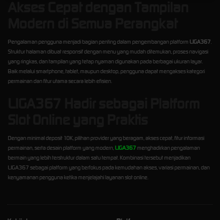
Akses Cepat dengan Tampilan
Modern di Semua Perangkat
Pengalaman pengguna menjadi bagian penting dalam pengembangan platform
LIGA367
.
Struktur halaman dibuat responsif dengan menu yang mudah ditemukan, proses navigasi
yang ringkas, dan tampilan yang tetap nyaman digunakan pada berbagai ukuran layar.
Baik melalui smartphone, tablet, maupun desktop, pengguna dapat mengakses kategori
permainan dan fitur utama secara lebih efisien.
LIGA367 Hadir sebagai Platform
Slot Online yang Praktis
Dengan minimal deposit 10K, pilihan provider yang beragam, akses cepat, fitur informasi
permainan, serta desain platform yang modern,
LIGA367
menghadirkan pengalaman
bermain yang lebih terstruktur dalam satu tempat. Kombinasi tersebut menjadikan
LIGA367 sebagai platform yang berfokus pada kemudahan akses, variasi permainan, dan
kenyamanan pengguna ketika menjelajahi layanan slot online.