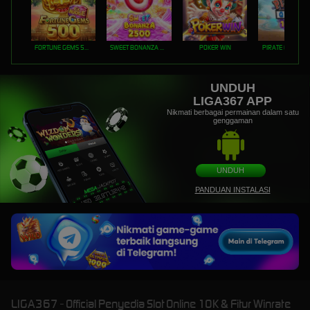
FORTUNE GEMS 500
SWEET BONANZA 2500
POKER WIN
PIRATE QUEST 1
UNDUH
LIGA367 APP
Nikmati berbagai permainan dalam satu
genggaman
UNDUH
PANDUAN INSTALASI
LIGA367 - Official Penyedia Slot Online 10K & Fitur Winrate