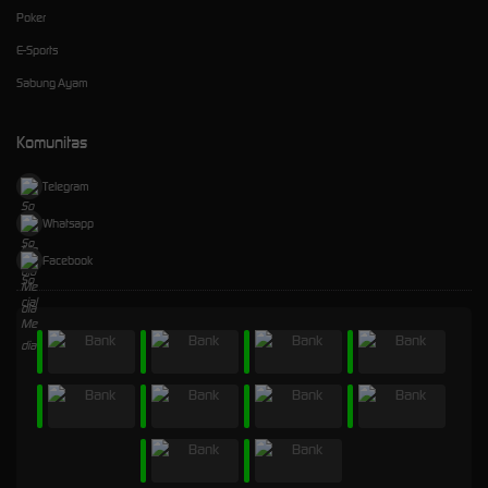
Poker
E-Sports
Sabung Ayam
Komunitas
Telegram
Whatsapp
Facebook